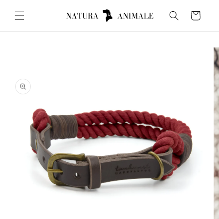
Direkt
zum
Warenkorb
Inhalt
oduktinformationen
ingen