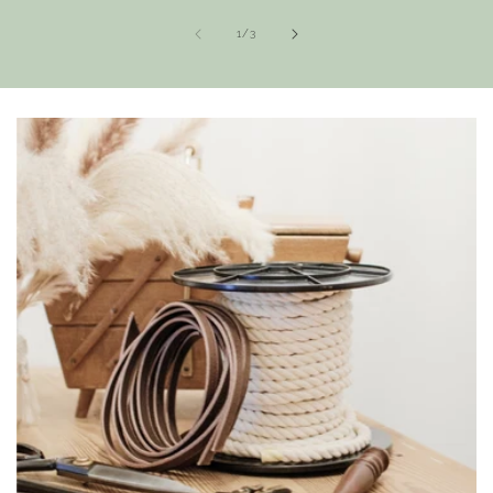
von
1
/
3