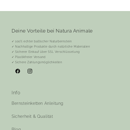
Deine Vorteile bei Natura Animale
✓ 100% echter baltischer Naturbernstein
✓ Nachhaltige Produkte durch natürliche Materialien
✓ Sicherer Einkauf über SSL Verschlüsselung
✓ Plastikfreier Versand
✓ Sichere Zahlungsmöglichkeiten
Facebook
Instagram
Info
Bernsteinketten Anleitung
Sicherheit & Qualität
Blog