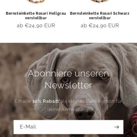
Bernsteinkette Rosari Hellgrau
Bernsteinkette Rosari Schwarz
verstellbar
verstellbar
Normaler
ab €24,90 EUR
Normaler
ab €24,90 EUR
Preis
Preis
Abonniere unseren
Newsletter
Erhalte
10% Rabatt
als kleines Dankeschön für
deine Anmeldung!
E-Mail