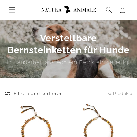
Direkt
zum
Warenkorb
Inhalt
Verstellbare
Bernsteinketten für Hunde
In Handarbeit aus echtem Bernstein gefertigt
Filtern und sortieren
24 Produkte