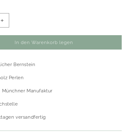
Erhöhe
die
Menge
für
In den Warenkorb legen
ette
Bernsteinkette
Pinus
verstellbar
icher Bernstein
olz Perlen
in Münchner Manufaktur
chstelle
tagen versandfertig