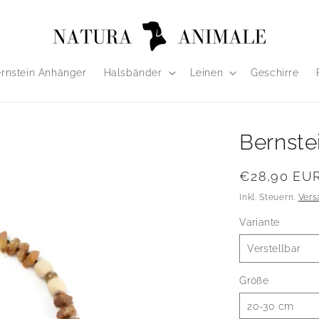
rnstein Anhänger
Halsbänder
Leinen
Geschirre
Bernste
Normaler
€28,90 EU
Preis
Inkl. Steuern.
Vers
Variante
Größe