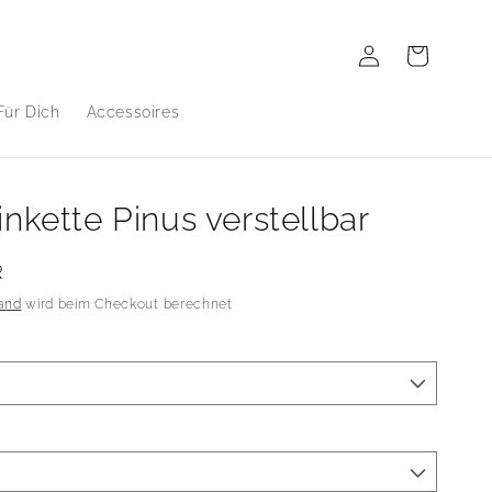
Einloggen
Warenkorb
Für Dich
Accessoires
inkette Pinus verstellbar
R
and
wird beim Checkout berechnet