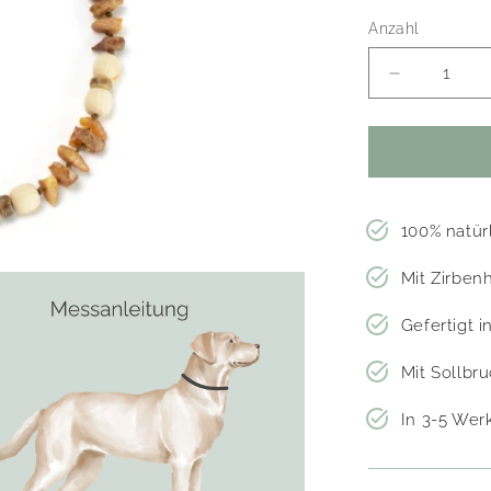
Anzahl
Verringere
die
Menge
für
Bernsteink
Pinus
verstellbar
100% natürl
Mit Zirbenh
Gefertigt 
Mit Sollbru
In 3-5 Werk