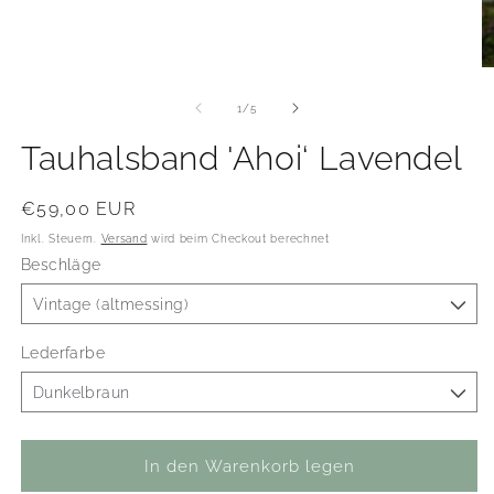
Medien
1
in
Modal
M
öffnen
2
in
von
1
/
5
M
öf
Tauhalsband 'Ahoi‘ Lavendel
Normaler
€59,00 EUR
Preis
Inkl. Steuern.
Versand
wird beim Checkout berechnet
Beschläge
Lederfarbe
In den Warenkorb legen