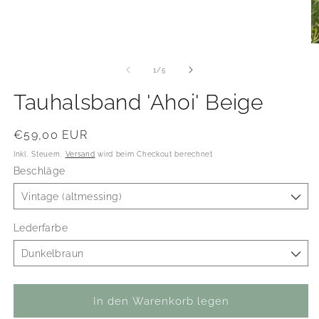
Medien
1
in
Modal
M
öffnen
2
in
von
1
/
5
M
öf
Tauhalsband 'Ahoi' Beige
Normaler
€59,00 EUR
Preis
Inkl. Steuern.
Versand
wird beim Checkout berechnet
Beschläge
Lederfarbe
In den Warenkorb legen