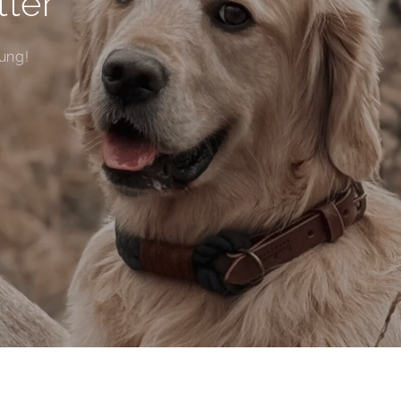
tter
ung!