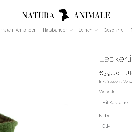
rnstein Anhänger
Halsbänder
Leinen
Geschirre
Leckerl
Normaler
€39,00 EU
Preis
Inkl. Steuern.
Vers
Variante
Farbe