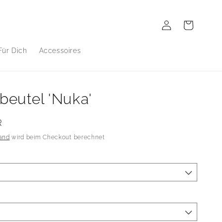
Einloggen
Warenkorb
Für Dich
Accessoires
ibeutel 'Nuka'
R
and
wird beim Checkout berechnet