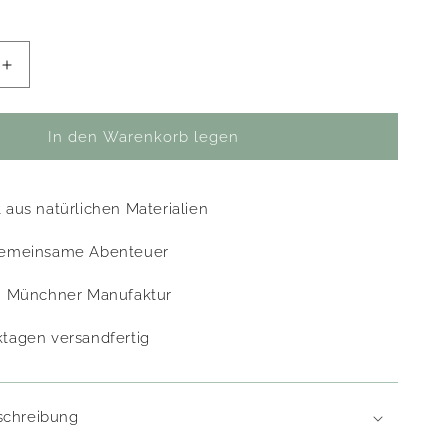
Erhöhe
die
Menge
für
In den Warenkorb legen
tel
Leckerlibeutel
&#39;
&#39;Nuka&#39;
 aus natürlichen Materialien
gemeinsame Abenteuer
in Münchner Manufaktur
tagen versandfertig
schreibung