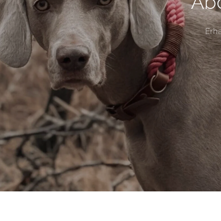
Abo
Erh