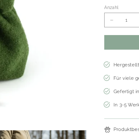
Anzahl
Verringere
die
Menge
für
Leckerlibeu
&#39;Nuka
Hergestellt
Für viele 
Gefertigt 
In 3-5 Werk
Produktbe