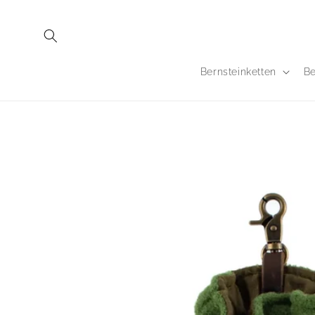
Direkt
zum
Inhalt
Bernsteinketten
Be
Zu
Produktinformationen
springen