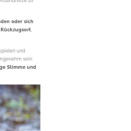
rständnisse zu
den oder sich
r Rückzugsort
,
 spielen und
angenehm sein
hige Stimme und