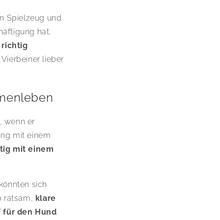
in Spielzeug und
äftigung hat.
richtig
Vierbeiner lieber
mmenleben
, wenn er
ang mit einem
itig mit einem
 könnten sich
b ratsam,
klare
f für den Hund