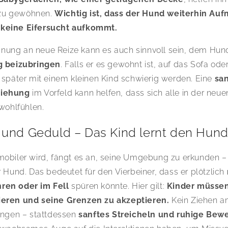
zu gewöhnen.
Wichtig ist, dass der Hund weiterhin Au
keine Eifersucht aufkommt.
ung an neue Reize kann es auch sinnvoll sein, dem Hu
g beizubringen
. Falls er es gewohnt ist, auf das Sofa oder
 später mit einem kleinen Kind schwierig werden. Eine
san
ziehung
im Vorfeld kann helfen, dass sich alle in der neue
 wohlfühlen.
 und Geduld – Das Kind lernt den Hun
mobiler wird, fängt es an, seine Umgebung zu erkunden –
r Hund. Das bedeutet für den Vierbeiner, dass er plötzlich
ren oder im Fell
spüren könnte. Hier gilt:
Kinder müssen
ieren und seine Grenzen zu akzeptieren.
Kein Ziehen a
ingen – stattdessen
sanftes Streicheln und ruhige Be