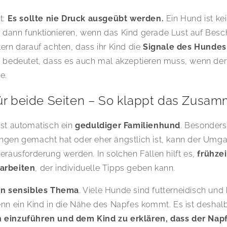
t:
Es sollte nie Druck ausgeübt werden.
Ein Hund ist ke
dann funktionieren, wenn das Kind gerade Lust auf Besch
tern darauf achten, dass ihr Kind die
Signale des Hundes 
s bedeutet, dass es auch mal akzeptieren muss, wenn der 
e.
für beide Seiten – So klappt das Zusa
ist automatisch ein
geduldiger Familienhund
. Besonders
ungen gemacht hat oder eher ängstlich ist, kann der Umg
Herausforderung werden. In solchen Fällen hilft es,
frühze
arbeiten
, der individuelle Tipps geben kann.
ein sensibles Thema
. Viele Hunde sind futterneidisch und
enn ein Kind in die Nähe des Napfes kommt. Es ist deshal
 einzuführen und dem Kind zu erklären, dass der Nap