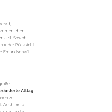
amerad,
usammenleben
nziell. Sowohl
inander Rücksicht
e Freundschaft
große
eränderte Alltag
tinen zu
t. Auch erste
m, sich an den