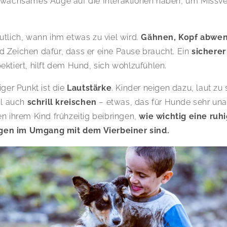
n wachsames Auge auf die Interaktionen haben, um Missve
utlich, wann ihm etwas zu viel wird.
Gähnen, Kopf abwen
d Zeichen dafür, dass er eine Pause braucht. Ein
sichere
ektiert, hilft dem Hund, sich wohlzufühlen.
iger Punkt ist die
Lautstärke
. Kinder neigen dazu, laut zu
l auch
schrill kreischen
– etwas, das für Hunde sehr un
en ihrem Kind frühzeitig beibringen,
wie wichtig eine ru
en im Umgang mit dem Vierbeiner sind.