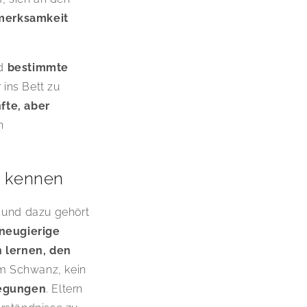
fmerksamkeit
nd
bestimmte
 ins Bett zu
fte, aber
n
d kennen
 und dazu gehört
neugierige
 lernen, den
m Schwanz, kein
wegungen
. Eltern