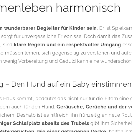
enleben harmonisch
n wunderbarer Begleiter für Kinder sein
. Er ist Spielk
d sorgt für unvergessliche Erlebnisse. Doch damit das Z
, sind
klare Regeln und ein respektvoller Umgang
esse
d müssen lernen, sich gegenseitig zu verstehen und aufe
in wenig Vorbereitung und Geduld kann eine wunderschön
g – Den Hund auf ein Baby einstimmen
 Haus kommt, bedeutet das nicht nur für die Eltern eine 
dern auch für den Hund.
Geräusche, Gerüche und der v
chern. Deshalb ist es hilfreich, ihn frühzeitig an neue Rou
higer Schlafplatz abseits des Trubels
gibt ihm Sicherhei
Babygerüchen, wie einer getragenen Decke
, helfen ih